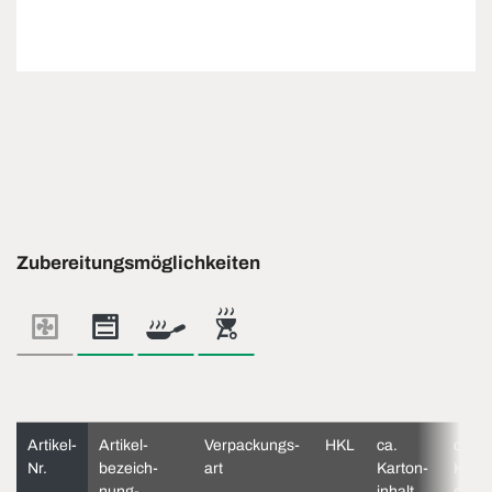
Zubereitungsmöglichkeiten
Artikel-
Artikel­
Verpackungs­
HKL
ca.
ca.
Nr.
bezeich­
art
Karton­
Kart
nung-
inhalt
gewi