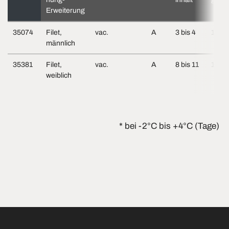
Erweiterung
35074
Filet,
vac.
A
3 bis 4
10
männlich
35381
Filet,
vac.
A
8 bis 11
10
weiblich
* bei -2°C bis +4°C (Tage)